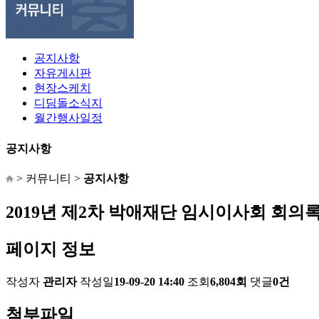
공지사항
자유게시판
현장스케치
디딤돌소식지
월간행사일정
공지사항
>
커뮤니티
>
공지사항
2019년 제2차 박애재단 임시이사회 회의
페이지 정보
작성자
관리자
작성일
19-09-20 14:40
조회
6,804회
댓글
0건
첨부파일