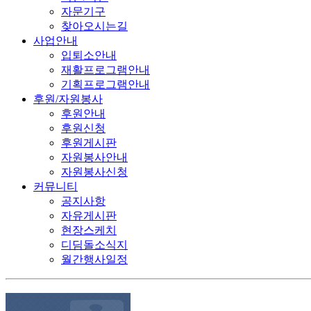
자문기구
찾아오시는길
사업안내
입퇴소안내
재활프로그램안내
기획프로그램안내
후원/자원봉사
후원안내
후원신청
후원게시판
자원봉사안내
자원봉사신청
커뮤니티
공지사항
자유게시판
현장스케치
디딤돌소식지
월간행사일정