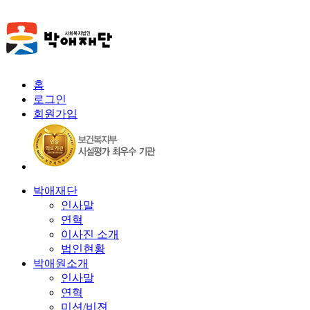
홈
로그인
회원가입
박애재단
인사말
연혁
이사진 소개
법인현황
박애원소개
인사말
연혁
미션/비젼